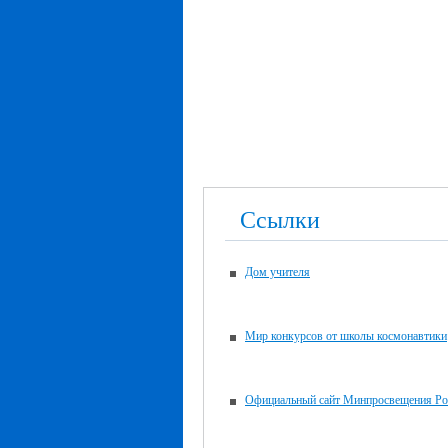
Ссылки
Дом учителя
Мир конкурсов от школы космонавтики
Официальный сайт Минпросвещения Ро