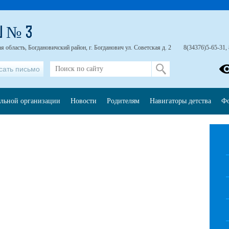
Ш № 3
 область, Богдановичский район, г. Богданович ул. Советская д. 2
8(34376)5-65-31,
сать письмо
ельной организации
Новости
Родителям
Навигаторы детства
Фо