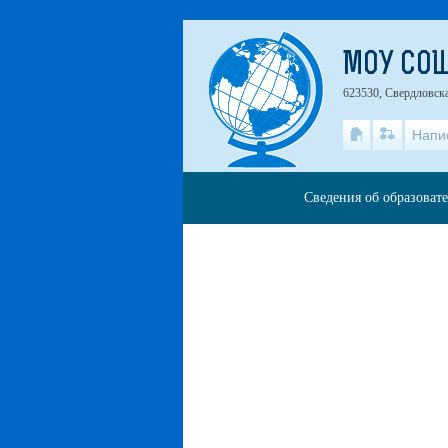
МОУ СО
623530, Свердловская
Напи
Сведения об образоват