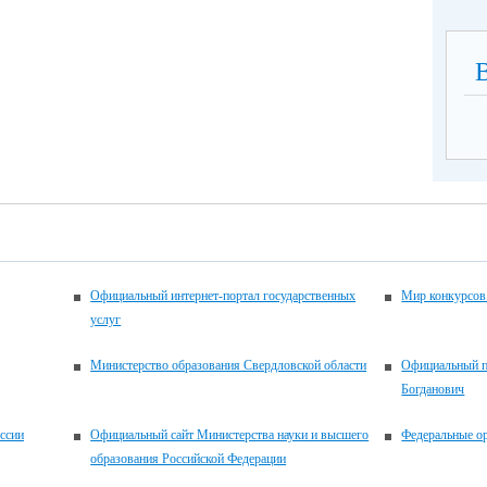
Официальный интернет-портал государственных
Мир конкурсов
услуг
Министерство образования Свердловской области
Официальный п
Богданович
ссии
Официальный сайт Министерства науки и высшего
Федеральные ор
образования Российской Федерации