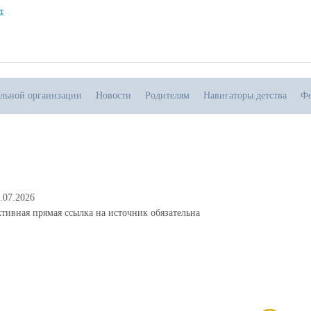
т
ельной организации
Новости
Родителям
Навигаторы детства
Фо
.07.2026
тивная прямая ссылка на источник обязательна