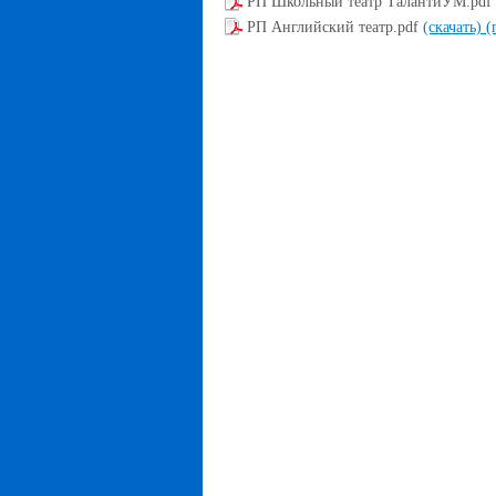
РП Школьный театр ТалантиУМ.pdf
РП Английский театр.pdf
(скачать)
(