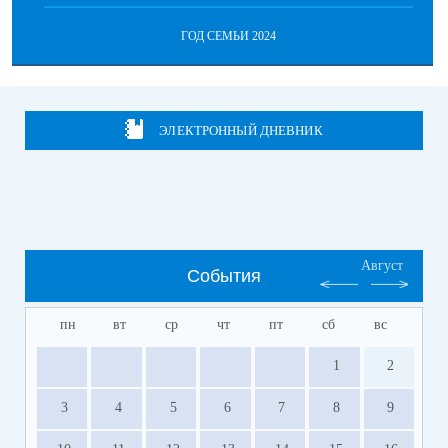
ГОД СЕМЬИ 2024
ЭЛЕКТРОННЫЙ ДНЕВНИК
Август
События
пн
вт
ср
чт
пт
сб
вс
1
2
3
4
5
6
7
8
9